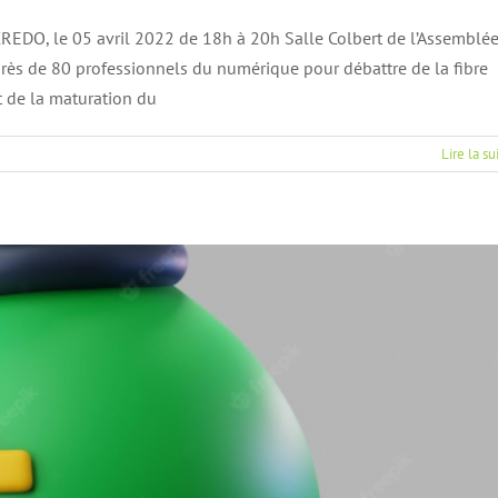
REDO, le 05 avril 2022 de 18h à 20h Salle Colbert de l’Assemblé
 près de 80 professionnels du numérique pour débattre de la fibre
naie comme arme de guerre
t de la maturation du
alités
Article FA
n139
Lire la su