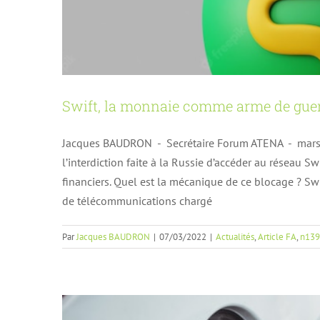
Swift, la monnaie comme arme de gue
Jacques BAUDRON - Secrétaire Forum ATENA - mars 2
l’interdiction faite à la Russie d’accéder au réseau S
Ma voiture v
financiers. Quel est la mécanique de ce blocage ? Swi
Actu
de télécommunications chargé
Par
Jacques BAUDRON
|
07/03/2022
|
Actualités
,
Article FA
,
n139