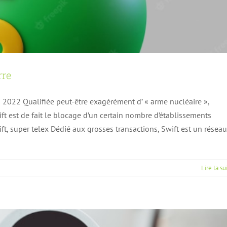
rre
022 Qualifiée peut-être exagérément d’ « arme nucléaire »,
wift est de fait le blocage d’un certain nombre d’établissements
a rouler pour les GAFAM ?
ft, super telex Dédié aux grosses transactions, Swift est un réseau
alités
Article FA
n139
Lire la su