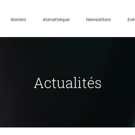
Ateliers
Atenathèque
Newsletters
Evé
Actualités
urre de l’anonymat
e FA
n148
Newsletter Forum ATENA