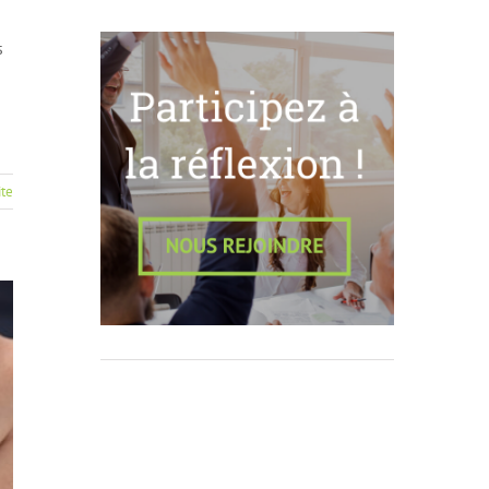
s
ite