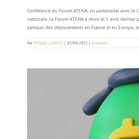
Conférence du Forum ATENA, en partenariat avec le C
nationale. Le Forum ATENA a réuni le 5 avril dernier
Swift, la mon
optique, des déploiements en France et en Europe, e
Actu
Par
Philippe LAREDO
|
07/04/2022
|
Actualités