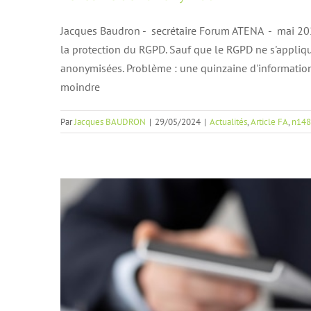
Jacques Baudron - secrétaire Forum ATENA - mai 202
la protection du RGPD. Sauf que le RGPD ne s'appli
Monnaies Numériques de Ba
anonymisées. Problème : une quinzaine d'informations
moindre
Par
Jacques BAUDRON
|
29/05/2024
|
Actualités
,
Article FA
,
n148