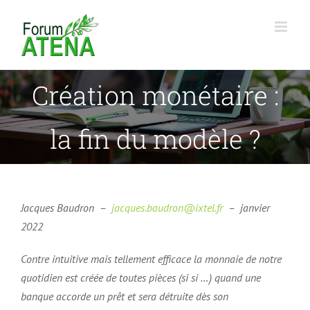
Passer
au
contenu
Création monétaire :
la fin du modèle ?
Jacques Baudron
–
jacques.baudron@ixtel.fr
–
janvier
2022
Contre intuitive mais tellement efficace la monnaie de notre
quotidien est créée de toutes pièces (si si …) quand une
banque accorde un prêt et sera détruite dès son