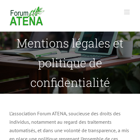
Passer
au
contenu
Mentions légales et
politique de
confidentialité
L’association Forum ATENA, soucieuse des droits des
individus, notamment au regard des traitements
automatisés, et dans une volonté de transparence, a mis
en place une politique reprenant l’ensemble de ces