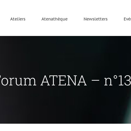
Ateliers
Atenathèque
Newsletters
Evé
Forum ATENA – n°130