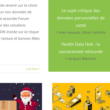
e revenir sur le choix
Le sujet critique des
pour nos données de
données personnelles de
ent associée Forum
santé
ur des solutions
ON insiste sur le risque
> Jean-Jacques Urban Galindo
 lecture et bonnes fêtes
Health Data Hub : la
souveraineté retrouvée
udrais un ministre
> Jacques Baudron
Le numérique, c’est
’innovation pour
l’économique
Lire Plus
noël !
Actualités
Article FA
n130
alités
Article FA
n130