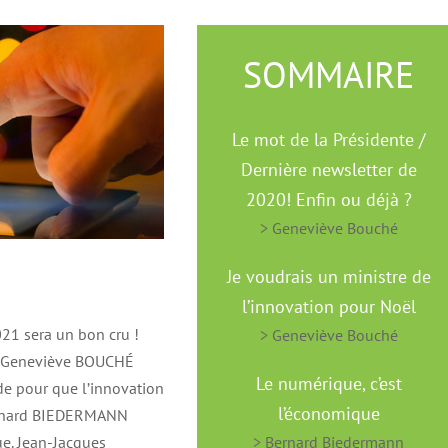
SOMMAIRE
Le mot de la Présidente
/
Dernière newsletter de
2020! Enfin ou déjà ?
> Geneviève Bouché
Je voudrais un ministre de
l’innovation pour Noël
021 sera un bon cru !
> Geneviève Bouché
A. Geneviève BOUCHÉ
Le numérique, c’est
ide pour que l’innovation
l’économique
Bernard BIEDERMANN
ue. Jean-Jacques
> Bernard Biedermann