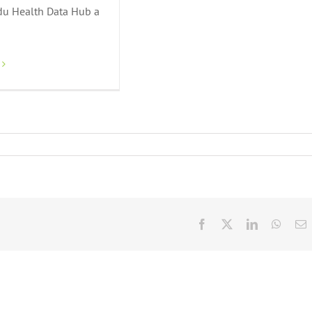
 du Health Data Hub a
Facebook
X
LinkedIn
Whats
E