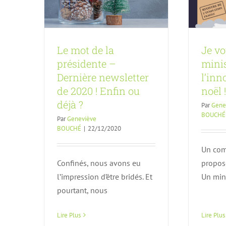
Le mot de la
Je vo
présidente –
minis
Dernière newsletter
l’inn
de 2020 ! Enfin ou
noël !
déjà ?
Par
Gene
BOUCHÉ
Par
Geneviève
BOUCHÉ
|
22/12/2020
Un com
Confinés, nous avons eu
propose
l’impression d’être bridés. Et
Un min
pourtant, nous
Le sujet critique des
Heal
Lire Plus
Lire Plus
données personnelles
souve