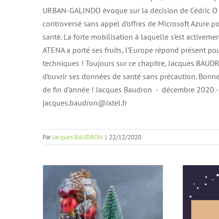
URBAN-GALINDO évoque sur la décision de Cédric O d
controversé sans appel d’offres de Microsoft Azure 
santé. La forte mobilisation à laquelle s’est activem
ATENA a porté ses fruits, l’Europe répond présent po
techniques ! Toujours sur ce chapitre, Jacques BAUDR
d’ouvrir ses données de santé sans précaution. Bonne
de fin d’année ! Jacques Baudron - décembre 2020 -
jacques.baudron@ixtel.fr
Le mot de la présidente
Je vo
– Dernière newsletter
de l
Par
Jacques BAUDRON
|
22/12/2020
de 2020 ! Enfin ou déjà ?
Article FA
n130
Actu