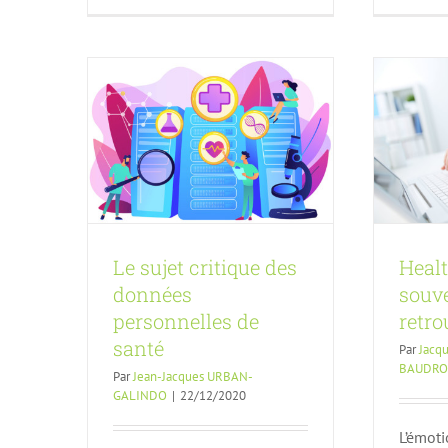
de santé
Actualités
Article FA
n130
Actu
Le sujet critique des
Healt
données
souv
personnelles de
retro
santé
Par
Jacq
BAUDR
Par
Jean-Jacques URBAN-
GALINDO
|
22/12/2020
L’émot