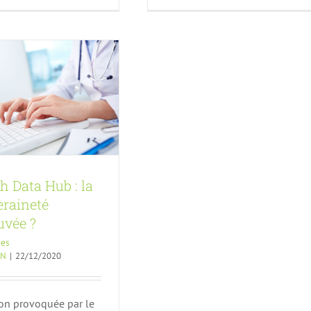
?
alités
Article FA
n130
h Data Hub : la
eraineté
uvée ?
ues
ON
|
22/12/2020
ion provoquée par le