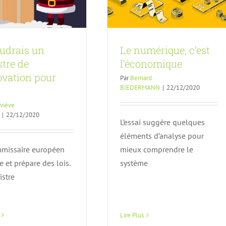
udrais un
Le numérique, c’est
tre de
l’économique
ovation pour
Par
Bernard
BIEDERMANN
|
22/12/2020
viève
|
22/12/2020
L’essai suggère quelques
éléments d’analyse pour
missaire européen
mieux comprendre le
 et prépare des lois.
système
istre
th Data Hub : la
Lire Plus
raineté retrouvée