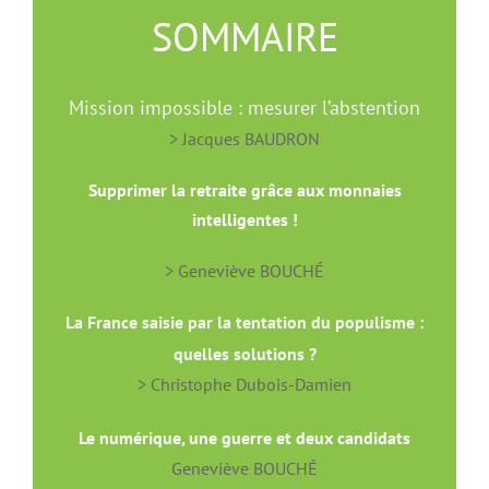
SOMMAIRE
Mission impossible : mesurer l’abstention
> Jacques BAUDRON
Supprimer la retraite grâce aux monnaies
intelligentes !
> Geneviève BOUCHÉ
La France saisie par la tentation du populisme :
quelles solutions ?
> Christophe Dubois-Damien
Ne pourrait-on, simplement, maitriser
Le numérique, une guerre et deux candidats
les propos haineux sur les “réseaux
Geneviève BOUCHÉ
sociaux” ?