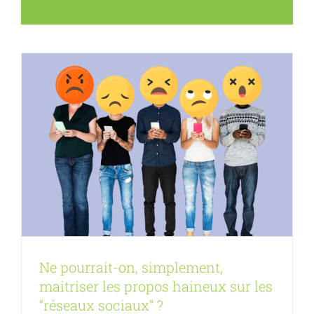
Article FA
n152
Ne pourrait-on, simplement,
maitriser les propos haineux sur les
“réseaux sociaux” ?