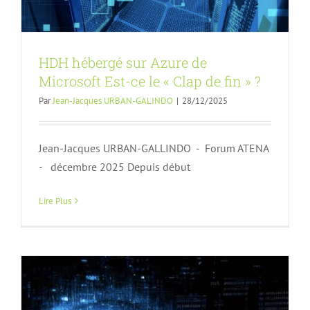
HDH hébergé sur Azure de
Microsoft Est-ce le « Clap de fin » ?
Par
Jean-Jacques URBAN-GALINDO
|
28/12/2025
Intelligence Artificielle : peut-on s’en
Jean-Jacques URBAN-GALLINDO - Forum ATENA
faire une opinion ?
- décembre 2025 Depuis début
Article FA
n152
Lire Plus