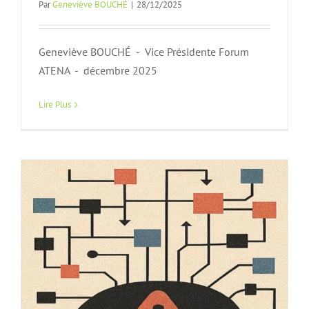
Par
Geneviève BOUCHÉ
|
28/12/2025
Interdire, réguler, bannir ? Que faire
avec les réseaux sociaux ?
Geneviève BOUCHÉ - Vice Présidente Forum
Article FA
n152
ATENA - décembre 2025
Lire Plus