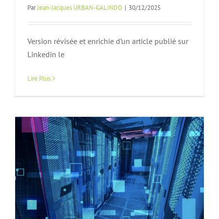
Par
Jean-Jacques URBAN-GALINDO
|
30/12/2025
Version révisée et enrichie d’un article publié sur
HDH hébergé sur Azure de Microsoft
Linkedin le
Est-ce le « Clap de fin » ?
Lire Plus
Article FA
n152