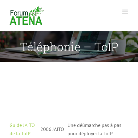
Passer
au
contenu
Téléphonie – ToIP
Guide JAITO
Une déùmarche pas à pas
2006
JAITO
de la ToIP
pour déployer la ToIP