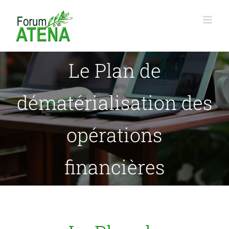
Passer
au
contenu
Le Plan de
dématérialisation des
opérations
financières