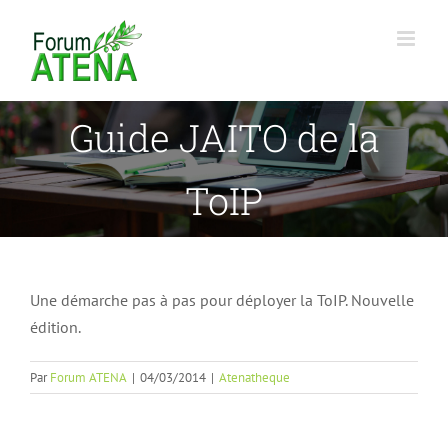
Passer
au
contenu
Guide JAITO de la
ToIP
Une démarche pas à pas pour déployer la ToIP. Nouvelle
édition.
Par
Forum ATENA
|
04/03/2014
|
Atenatheque