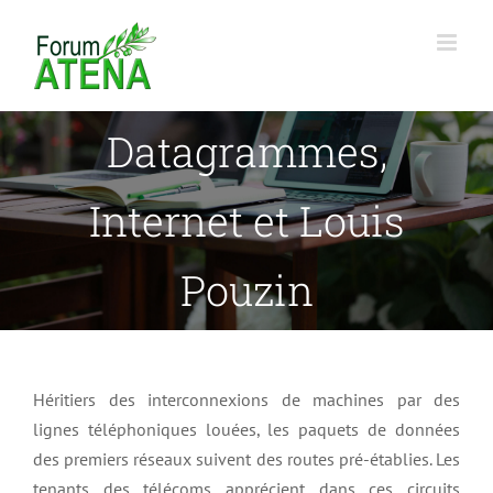
Passer
au
contenu
Datagrammes,
Internet et Louis
Pouzin
Héritiers des interconnexions de machines par des
lignes téléphoniques louées, les paquets de données
des premiers réseaux suivent des routes pré-établies. Les
tenants des télécoms apprécient dans ces circuits