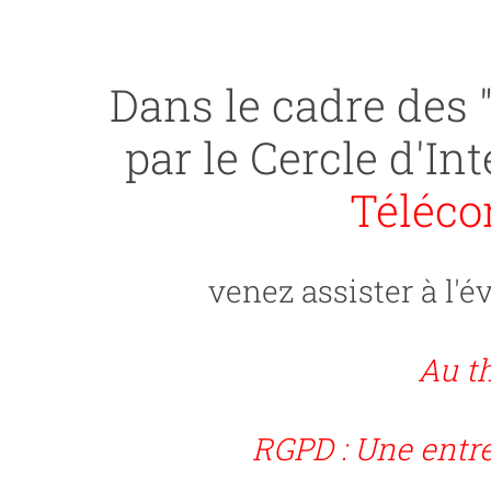
Dans le cadre des 
par le Cercle d'I
Téléco
venez assister à l'
Au th
RGPD : Une entr