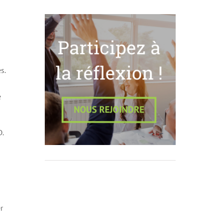
s.
e
D.
r