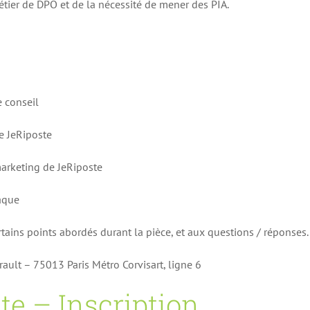
ier de DPO et de la nécessité de mener des PIA.
e conseil
de JeRiposte
 marketing de JeRiposte
taque
tains points abordés durant la pièce, et aux questions / réponses.
ault – 75013 Paris Métro Corvisart, ligne 6
te – Inscription