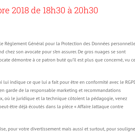
bre 2018
de 18h30 à 20h30
r le Règlement Général pour la Protection des Données personnelle
end chez son avocate pour s’en assurer. De gros nuages se sont
vocate démontre à ce patron buté qu’il est plus que concerné, vu c
i lui indique ce que lui a fait pour être en conformité avec le RGP
es en garde de la responsable marketing et recommandations
ux, où le juridique et la technique côtoient la pédagogie, venez
eut-être déjà écoutés dans la pièce « Affaire Jattaque contre
se, pour votre divertissement mais aussi et surtout, pour souligne