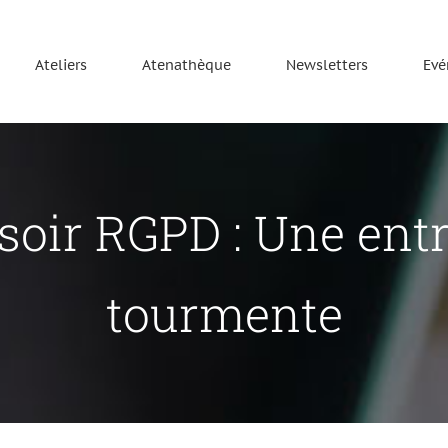
Ateliers
Atenathèque
Newsletters
Evé
 soir RGPD : Une entr
tourmente