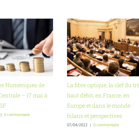
s Numériques de
La fibre optique, la clef du tr
entrale – 17 mai à
haut débit, en France, en
ESF
Europe et dans le monde :
|
0 commentaire
bilans et perspectives
07/04/2022
|
0 commentaire