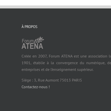
À PROPOS
Créée en 2007, Forum ATENA est une association l
1901, établie à la convergence du numérique, d
entreprises et de l’enseignement supérieur.
Siège : 3, Rue Aumont 75013 PARIS
Contactez-nous !