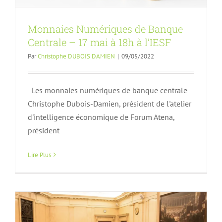
Monnaies Numériques de Banque
Centrale – 17 mai à 18h à l’IESF
Par
Christophe DUBOIS DAMIEN
|
09/05/2022
Les monnaies numériques de banque centrale
Christophe Dubois-Damien, président de l'atelier
La fibre optique, la clef du très haut
d'intelligence économique de Forum Atena,
président
débit, en France, en Europe et dans le
monde : bilans et perspectives
Lire Plus
Actualités