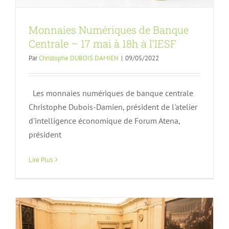
Monnaies Numériques de Banque
Centrale – 17 mai à 18h à l’IESF
Par
Christophe DUBOIS DAMIEN
|
09/05/2022
Les monnaies numériques de banque centrale
Christophe Dubois-Damien, président de l'atelier
La fibre optique, la clef du très haut
d'intelligence économique de Forum Atena,
président
débit, en France, en Europe et dans le
monde : bilans et perspectives
Lire Plus
Actualités