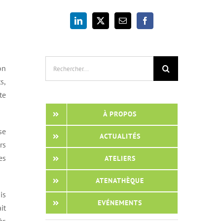
Rechercher:
on
s,
te
À PROPOS
se
ACTUALITÉS
rs
es
ATELIERS
ATENATHÈQUE
is
EVÉNEMENTS
it