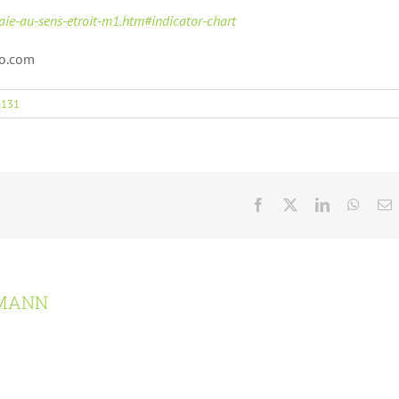
aie-au-sens-etroit-m1.htm#indicator-chart
co.com
n131
Facebook
X
LinkedIn
Whats
E
RMANN