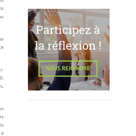
ès
is
au
ne
ce
i-
0.
s,
on
rs
es
 à