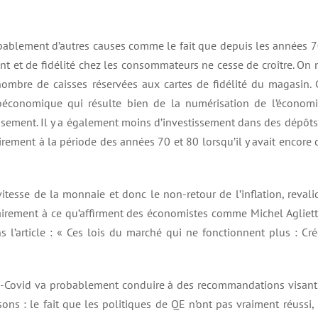
robablement d’autres causes comme le fait que depuis les années 7
t et de fidélité chez les consommateurs ne cesse de croître. On 
nombre de caisses réservées aux cartes de fidélité du magasin. 
onomique qui résulte bien de la numérisation de l’économi
stissement. Il y a également moins d’investissement dans des dépôts
rement à la période des années 70 et 80 lorsqu’il y avait encore 
itesse de la monnaie et donc le non-retour de l’inflation, revali
rairement à ce qu’affirment des économistes comme Michel Agliett
l’article : « Ces lois du marché qui ne fonctionnent plus : Cré
rès-Covid va probablement conduire à des recommandations visant
sons : le fait que les politiques de QE n’ont pas vraiment réussi, 