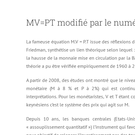
MV=PT
modifi
é par le num
La fameuse équation M.V = P.T issue des réflexions 
Friedman, synthétise un lien théorique selon lequel : 
la hausse de la monnaie mise en circulation par la B
théorie a pu être vérifiée empiriquement de 1960 à
A partir de 2008, des études ont montré que le nive
monétaire (M à 8 % et P à 2%) qui est continue
interprétations. Pour les monétaristes, V et T étant c
keynésiens c’est le système des prix qui agit sur M.
Depuis 10 ans, les banques centrales (Etats-Unis,
« assouplissement quantitatif ») l’instrument qui favo