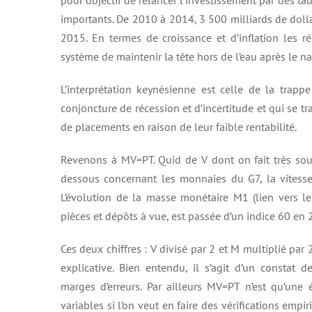
pour objectif de relancer l’investissement par des tau
importants. De 2010 à 2014, 3 500 milliards de dolla
2015. En termes de croissance et d’inflation les r
système de maintenir la tête hors de l’eau après le nau
L’interprétation keynésienne est celle de la trap
conjoncture de récession et d’incertitude et qui se t
de placements en raison de leur faible rentabilité.
Revenons à MV=PT. Quid de V dont on fait très sou
dessous concernant les monnaies du G7, la vitesse
L’évolution de la masse monétaire M1 (lien vers le 
pièces et dépôts à vue, est passée d’un indice 60 en
Ces deux chiffres : V divisé par 2 et M multiplié pa
explicative. Bien entendu, il s’agit d’un consta
marges d’erreurs. Par ailleurs MV=PT n’est qu’une
variables si l’on veut en faire des vérifications empi