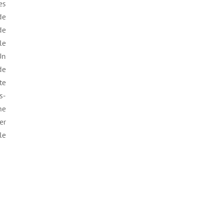
es
de
de
le
Un
de
te
s-
ne
er
le