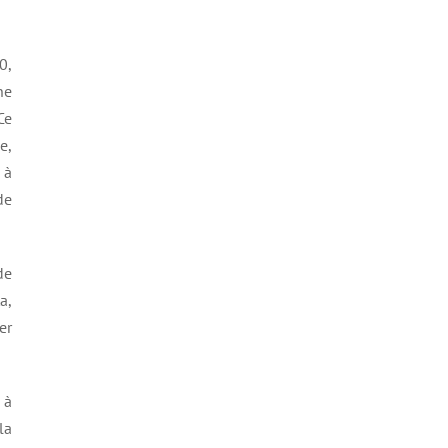
0,
ne
Ce
e,
 à
de
de
a,
er
 à
la