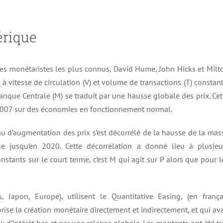
érique
des monétaristes les plus connus, David Hume, John Hicks et Milt
à vitesse de circulation (V) et volume de transactions (T) constant
anque Centrale (M) se traduit par une hausse globale des prix. Cet
 2007 sur des économies en fonctionnement normal.
au d’augmentation des prix s’est décorrélé de la hausse de la mas
 jusqu’en 2020. Cette décorrélation a donné lieu à plusieu
onstants sur le court terme, c’est M qui agit sur P alors que pour l
 Japon, Europe), utilisent le Quantitative Easing, (en frança
rise la création monétaire directement et indirectement, et qui ava