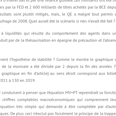
x d’intérêt bas et par une relance globale. Les montants ont été tr
rs par la FED et 2 600 milliards de titres achetés par la BCE depu
ésultats sont plutôt mitigés, mais, le QE a malgré tout permis 
frage de 2008. Quel aurait été le scénario si rien n’avait été fait ?
pe à liquidités qui résulte du comportement des agents dans u
raduit par de la thésaurisation en épargne de précaution et l’absen
vent l’hypothèse de stabilité ? Comme le montre le graphique c
 de la monnaie a été divisée par 2 depuis la fin des années 7
graphique en fin d’article) au sens étroit correspond aux billet
 2011 à 130 en 2019.
r 2 conduisent à penser que l’équation MV=PT reprendrait sa foncti
t de chiffres comptables macroéconomiques qui comprennent leu
 équation très simple qui demande à être complétée par d’autr
riques. De plus ceci n’exclut pas forcément le principe de la trappe