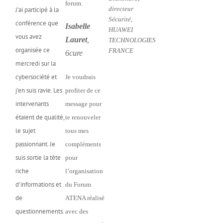
forum.
directeur
J'ai participé à la
Sécurité,
conférence que
Isabelle
HUAWEI
vous avez
Lauret
,
TECHNOLOGIES
organisée ce
FRANCE
6cure
mercredi sur la
cybersociété et
Je voudrais
j'en suis ravie. Les
profiter de ce
intervenants
message pour
étaient de qualité,
te renouveler
le sujet
tous mes
passionnant. Je
compléments
suis sortie la tête
pour
riche
l’organisation
d'informations et
du Forum
de
ATENA réalisé
questionnements.
avec des