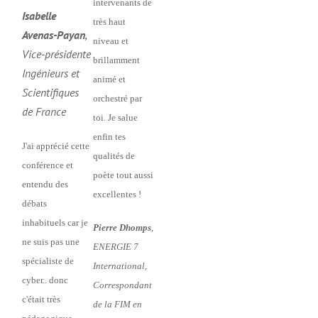
intervenants de
Isabelle
très haut
Avenas-Payan
,
niveau et
Vice-présidente
brillamment
Ingénieurs et
animé et
Scientifiques
orchestré par
de France
toi. Je salue
enfin tes
J'ai apprécié cette
qualités de
conférence et
poète tout aussi
entendu des
excellentes !
débats
inhabituels car je
Pierre Dhomps
,
ne suis pas une
ENERGIE 7
spécialiste de
International,
cyber.. donc
Correspondant
c'était très
de la FIM en