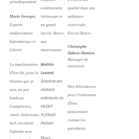
périodiquement.
extrêmement
qualité dans une
Marie Georges
,
intéressant et
ambiance
Experte
un grand
conviviale.
indépendante
succès. Bravo
Encore Bravo
Informatique et
aux
Christophe
Liberté
intervenants.
Dubois-Damien
,
Manager de
Béatrice
La manifestation
transition
Laurent
,
d'hier fût, pour le
Directrice des
béotien que je
Mes félicitations
relations
suis, un pur
pour l'évènement
extérieures du
bonheur.
d'hier,
MEDEF
Compétence,
passionnant
92/Ouest
clarté, didactisme,
comme les
Parisien
bref, excellent.
précédents.
J'attends avec
Merci