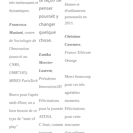
la façon de
très intéressants et
filaires et
penser
dynamiques.
d'ordinateurs
pourrait y
personnels en
2011.
changer
Francesca
quelque
Musiani
, centre
Christian
chose.
de Sociologie de
Casenave
,
l'Innovation
France Télécom
Eunika
(associé au
Orange
Mercier-
CNRS,
Laurent
,
UMR7185)
Merci beaucoup
Présidente
MINES ParisTech
pour ces très
Innovation3D
agréables
Bravo pour l'après
Félicitations
moments.
midi d'hier, on a
pour la journée
Félicitations
bien besoin de ce
ATENA.
pour cette
type de "state of
C’était, comme
rencontre
play"
toujours,
d’excellente