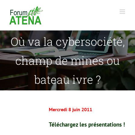
Passer
au
contenu
Où va la cybersociété,
champ de mines ou
bateau ivre ?
Mercredi 8 juin 2011
Téléchargez les présentations !