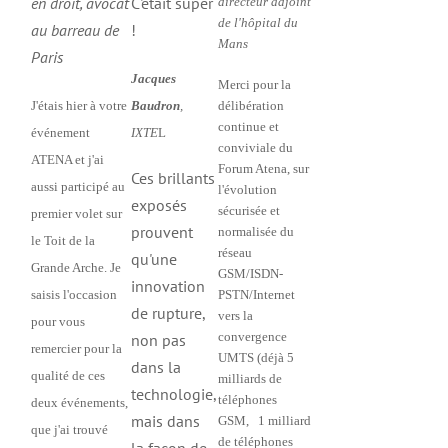
en droit, avocat
C'était super
directeur adjoint
de l'hôpital du
au barreau de
!
Mans
Paris
Jacques
Merci pour la
J'étais hier à votre
Baudron
,
délibération
continue et
événement
IXTE
L
conviviale du
ATENA et j'ai
Forum Atena, sur
Ces brillants
aussi participé au
l'évolution
exposés
sécurisée et
premier volet sur
prouvent
normalisée du
le Toit de la
réseau
qu'une
Grande Arche. Je
GSM/ISDN-
innovation
saisis l'occasion
PSTN/Internet
de rupture,
vers la
pour vous
convergence
non pas
remercier pour la
UMTS (déjà 5
dans la
qualité de ces
milliards de
technologie,
téléphones
deux événements,
mais dans
GSM, 1 milliard
que j'ai trouvé
de téléphones