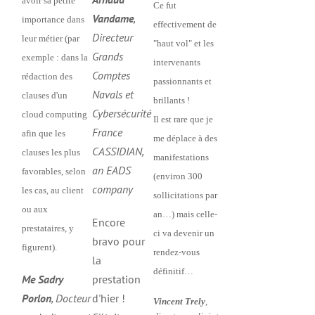
avoir sa petite
Ce fut
Vandame
,
importance dans
effectivement de
Directeur
leur métier (par
"haut vol" et les
Grands
exemple : dans la
intervenants
Comptes
rédaction des
passionnants et
Navals et
clauses d'un
brillants !
Cybersécurité
cloud computing
Il est rare que je
France
afin que les
me déplace à des
CASSIDIAN,
clauses les plus
manifestations
an EADS
favorables, selon
(environ 300
company
les cas, au client
sollicitations par
ou aux
an…) mais celle-
Encore
prestataires, y
ci va devenir un
bravo pour
figurent).
rendez-vous
la
définitif…
Me Sadry
prestation
Porlon
, Docteur
d'hier !
Vincent Trely
,