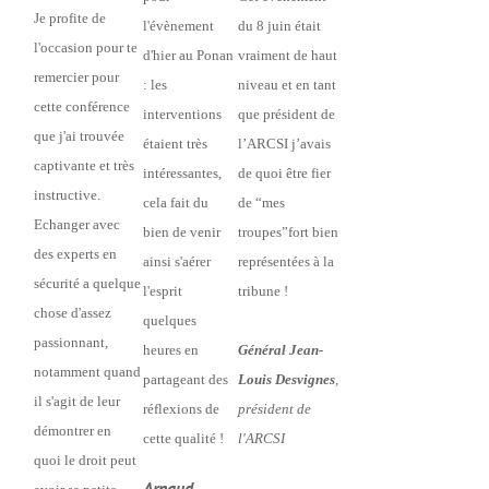
Je profite de
l'évènement
du 8 juin était
l'occasion pour te
d'hier au Ponan
vraiment de haut
remercier pour
: les
niveau et en tant
cette conférence
interventions
que président de
que j'ai trouvée
étaient très
l’ARCSI j’avais
captivante et très
intéressantes,
de quoi être fier
instructive.
cela fait du
de “mes
Echanger avec
bien de venir
troupes”fort bien
des experts en
ainsi s'aérer
représentées à la
sécurité a quelque
l'esprit
tribune !
chose d'assez
quelques
passionnant,
heures en
Général Jean-
notamment quand
partageant des
Louis Desvignes
,
il s'agit de leur
réflexions de
président de
démontrer en
cette qualité !
l'ARCSI
quoi le droit peut
Arnaud