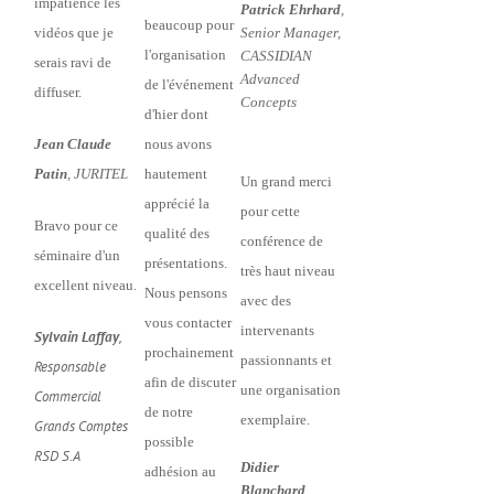
impatience les
Patrick Ehrhard
,
beaucoup pour
vidéos que je
Senior Manager,
l'organisation
CASSIDIAN
serais ravi de
Advanced
de l'événement
diffuser.
Concepts
d'hier dont
Jean Claude
nous avons
Patin
, JURITEL
hautement
Un grand merci
apprécié la
pour cette
Bravo pour ce
qualité des
conférence de
séminaire d'un
présentations.
très haut niveau
excellent niveau.
Nous pensons
avec des
vous contacter
intervenants
Sylvain Laffay
,
prochainement
passionnants et
Responsable
afin de discuter
une organisation
Commercial
de notre
exemplaire.
Grands Comptes
possible
RSD S.A
Didier
adhésion au
Blanchard
,