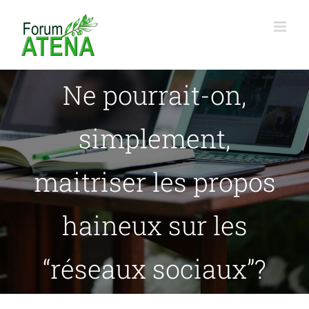
Passer
au
contenu
Ne pourrait-on,
simplement,
maitriser les propos
haineux sur les
“réseaux sociaux”?