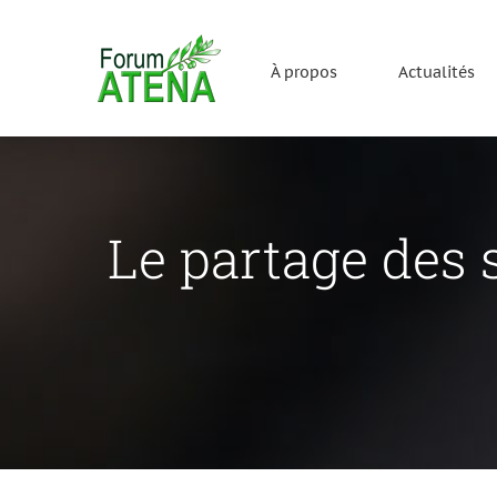
Passer
au
À propos
Actualités
contenu
Le partage des 