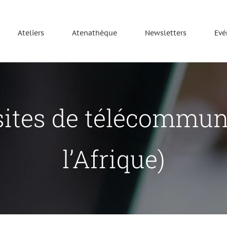
Ateliers
Atenathèque
Newsletters
Evé
sites de télécommun
l’Afrique)