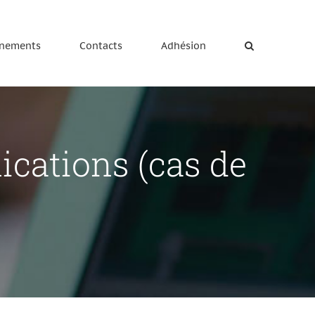
nements
Contacts
Adhésion
ications (cas de