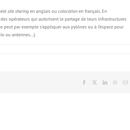
pelé
site sharing
en anglais ou
colocation
en français. En
 des opérateurs qui autorisent le partage de leurs infrastructures
le peut par exemple s’appliquer aux pylônes ou à l’espace pour
dio ou antennes…).
Facebook
X
LinkedIn
Whats
E