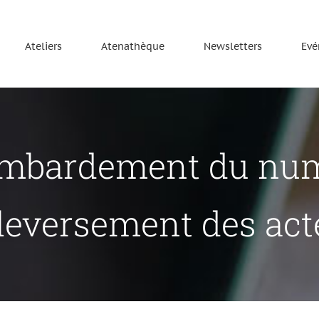
Ateliers
Atenathèque
Newsletters
Evé
mbardement du numé
leversement des act