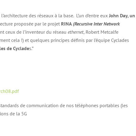
’architecture des réseaux à la base. L’un d’entre eux
John Day, un
tecture proposée par le projet
RINA
(Recursive Inter Network
t ceux de l’inventeur du réseau
ethernet
, Robert Metcalfe
ment cela !) et quelques principes définis par l’équipe Cyclades
les de Cyclade
s.”
rch08.pdf
 standards de communication de nos téléphones portables (les
tions de la 5G