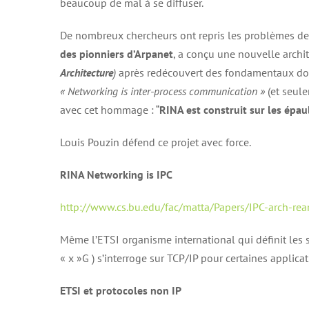
beaucoup de mal à se diffuser.
De nombreux chercheurs ont repris les problèmes de l
des pionniers d’Arpanet
, a conçu une nouvelle archi
Architecture
)
après redécouvert des fondamentaux don
« Networking is inter-process communication »
(et seule
avec cet hommage : “
RINA est construit sur les épau
Louis Pouzin défend ce projet avec force.
RINA Networking is IPC
http://www.cs.bu.edu/fac/matta/Papers/IPC-arch-rea
Même l’ETSI organisme international qui définit les
« x »G ) s’interroge sur TCP/IP pour certaines applica
ETSI et protocoles non IP