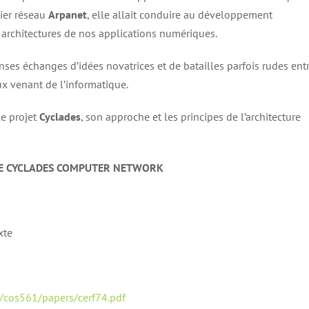
mier réseau
Arpanet
, elle allait conduire au développement
s architectures de nos applications numériques.
enses échanges d’idées novatrices et de batailles parfois rudes ent
x venant de l’informatique.
le projet
Cyclades
, son approche et les principes de l’architecture
HE CYCLADES COMPUTER NETWORK
xte
6/cos561/papers/cerf74.pdf