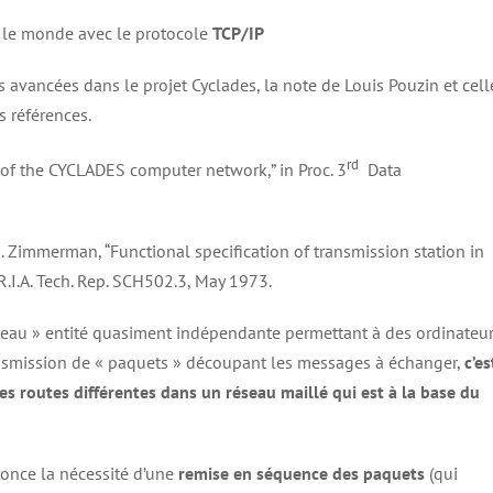
er le monde avec le protocole
TCP/IP
s avancées dans le projet Cyclades, la note de Louis Pouzin et cell
s références.
rd
s of the CYCLADES computer network,” in Proc. 3
Data
d H. Zimmerman, “Functional specification of transmission station in
R.I.A. Tech. Rep. SCH502.3, May 1973.
seau » entité quasiment indépendante permettant à des ordinateu
nsmission de « paquets » découpant les messages à échanger,
c’es
es routes différentes dans un réseau maillé qui est à la base du
nonce la nécessité d’une
remise en séquence des paquets
(qui