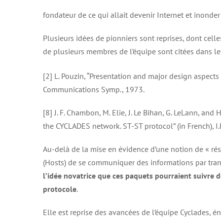
fondateur de ce qui allait devenir Internet et inond
Plusieurs idées de pionniers sont reprises, dont celle
de plusieurs membres de l’équipe sont citées dans le
[2] L. Pouzin, “Presentation and major design aspect
Communications Symp., 1973.
[8] J. F. Chambon, M. Elie, J. Le Bihan, G. LeLann, an
the CYCLADES network. ST-ST protocol” (in French), I.
Au-delà de la mise en évidence d’une notion de « ré
(Hosts) de se communiquer des informations par tra
l’idée novatrice que ces paquets pourraient suivre d
protocole
.
Elle est reprise des avancées de l’équipe Cyclades, é