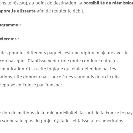
ns le réseau), au point de destination, la
possibilité de réémissio
porelle glissante
afin de réguler le débit.
agramme
»
télécoms :
ntes pour les différents paquets est une rupture majeure avec le
çon basique, l’établissement d’une route continue entre les
munication. C’est cette logique qui était défendue par les
ions, elle donnera naissance à des standards de « circuits
déployé en France par Transpac.
xion de millions de terminaux Minitel, faisant de la France le pay
 sonnera le glas du projet Cyclades et laissera les américains