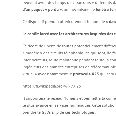
peuvent avoir des temps de « parcours » différents da
d’un paquet « perdu »
, un mécanisme de
fenêtre tem
Ce dispositif prendra ultérieurement le nom de «
dat
Le conflit larvé avec les architectures inspirées des 
Ce degré de liberté de routes potentiellement différe
« modèle » des circuits téléphoniques qui sont, de fa
interlocuteurs, route maintenue pendant toute la com
ingénieurs des grandes entreprises de télécommunicat
virtuel » avec notamment le
protocole X25
qui sera 
https://fr.wikipedia.org/wiki/X.25
Il supportera le réseau Numéris et permettra la conne
le plus avancé en services numériques. Cette solution
prendre le
leadership
de ces technologies.