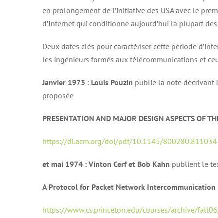
en prolongement de l’initiative des USA avec le pre
d’Internet qui conditionne aujourd’hui la plupart de
Deux dates clés pour caractériser cette période d’int
les ingénieurs formés aux télécommunications et ceu
Janvier 1973
:
Louis Pouzin
publie la note décrivant 
proposée
PRESENTATION AND MAJOR DESIGN ASPECTS OF T
https://dl.acm.org/doi/pdf/10.1145/800280.811034
et mai 1974 : Vinton Cerf et Bob Kahn
publient le te
A Protocol for Packet Network Intercommunication
https://www.cs.princeton.edu/courses/archive/fall0