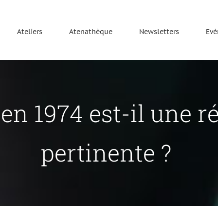
Ateliers
Atenathèque
Newsletters
Evé
 en 1974 est-il une r
pertinente ?