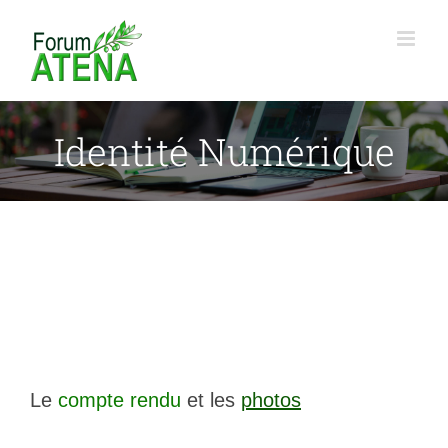
Passer
au
contenu
Identité Numérique
Le
compte rendu
et les
photos