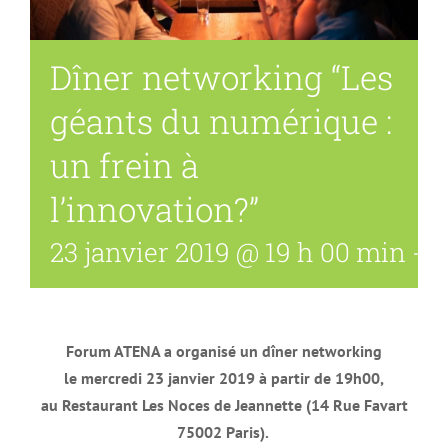
Dîner networking “Les
géants du numérique :
un frein à
l’innovation?”
23 janvier 2019 @ 19 h 00 min
-
2
Forum ATENA a organisé un dîner networking
le mercredi 23 janvier 2019 à partir de 19h00,
au Restaurant Les Noces de Jeannette
(14 Rue Favart
75002 Paris).