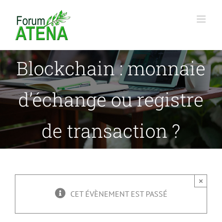
Passer
au
contenu
Blockchain : monnaie
d’échange ou registre
de transaction ?
×
CET ÉVÈNEMENT EST PASSÉ