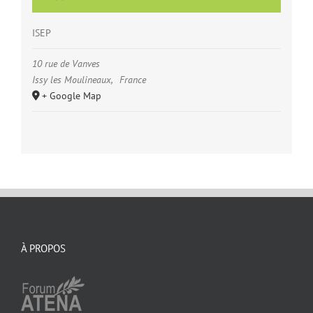
ISEP
10 rue de Vanves
Issy les Moulineaux
,
France
+ Google Map
À PROPOS