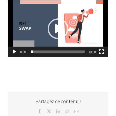
Lecteur
vidéo
00:00
10:38
Partagez ce contenu !
Facebook
X
LinkedIn
WhatsApp
Email