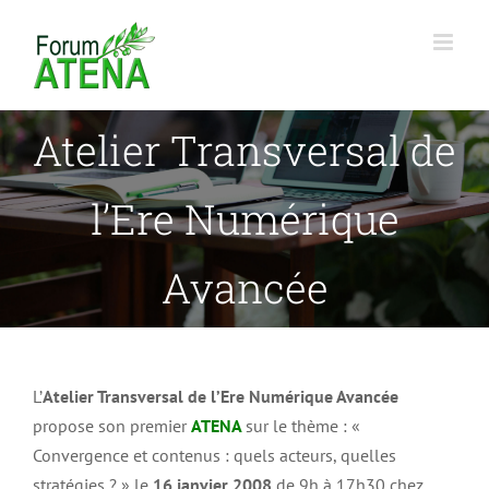
Passer
au
contenu
Atelier Transversal de
l’Ere Numérique
Avancée
L’
Atelier Transversal de l’Ere Numérique Avancée
propose son premier
ATENA
sur le thème : «
Convergence et contenus : quels acteurs, quelles
stratégies ? » le
16 janvier 2008
de 9h à 17h30 chez