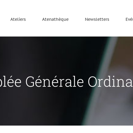
Ateliers
Atenathèque
Newsletters
Evé
ée Générale Ordina