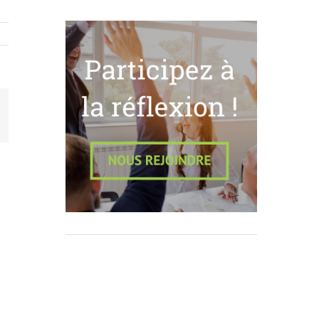
App
mail