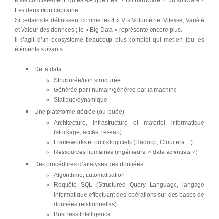
Mais concrètement qu’est-ce que c’est ? Du hardware ? Du software ?
Les deux mon capitaine…
Si certains le définissent comme les 4 « V » Volumétrie, Vitesse, Variété
et Valeur des données ; le « Big Data » représente encore plus.
Il s’agit d’un écosystème beaucoup plus complet qui met en jeu les
éléments suivants:
De la data…
Structurée/non structurée
Générée par l’humain/générée par la machine
Statique/dynamique
Une plateforme dédiée (ou louée)
Architecture, infrastructure et matériel informatique
(stockage, accès, réseau)
Frameworks et outils logiciels (Hadoop, Cloudera…)
Ressources humaines (ingénieurs, « data scientists »)
Des procédures d’analyses des données
Algorithme, automatisation
Requête SQL (Structured Query Language, langage
informatique effectuant des opérations sur des bases de
données relationnelles)
Business Intelligence