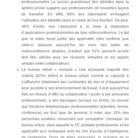
professionnelles Le succès grandissant des tablettes dans la
sphère privée suggère aux professionnels de nouvelles façons
de travailler. En effet, 69% des répondants envisagent
l’utilisation des tablettes dans le cadre de leur fonction. De plus,
48% d’entre eux l’associent à la mise à disposition
d’applications professionnelles de type vidéoconférence. Le fait
que la vidéo fasse partie des applicatifs cités confirme que
celle-ci dépasse aujourd’hui les murs des salles de
vidéoconférence dédiées, d’autant que 51% pensent qu’elle
doit être utilisée pour les réunions virtuelles et les appels
simples entre collaborateurs.
Le bureau virtuel « nomade » Une écrasante majorité des
votants (82%) définit le bureau virtuel comme la capacité à
s’affranchir totalement des contraintes de lieu et d’équipement
pour accéder à son environnement de travail. Il doit aujourd’hui
être en mesure d’offrir au collaborateur l’accès à ses annuaires
professionnels, à ses messages (vocaux ou écrits), ou encore
aux fonctions téléphoniques professionnelles (transfert, renvoi,
conférence) sur tout type de terminal. A noter que 10% des
personnes sondées conservent une conception ‘classique’ du
bureau virtuel, dans laquelle le PC portable professionnel et les
applicatifs qu’il embarque sont les clés d’accès à l’intelligence
de l’entreprise. Dans de telles approches, la question de la