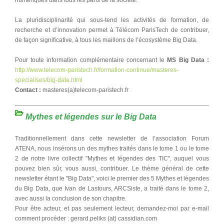
La pluridisciplinarité qui sous-tend les activités de formation, de
recherche et d’innovation permet à Télécom ParisTech de contribuer,
de façon significative, à tous les maillons de l’écosystème Big Data.
Pour toute information complémentaire concernant le
MS Big Data :
http://www.telecom-paristech.fr/formation-continue/masteres-
specialises/big-data.html
Contact :
masteres(a)telecom-paristech.fr
Mythes et légendes sur le Big Data
Traditionnellement dans cette newsletter de l’association Forum
ATENA, nous insérons un des mythes traités dans le tome 1 ou le tome
2 de notre livre collectif "Mythes et légendes des TIC", auquel vous
pouvez bien sûr, vous aussi, contribuer. Le thème général de cette
newsletter étant le "Big Data", voici le premier des 5 Mythes et légendes
du Big Data, que Ivan de Lastours, ARCSiste, a traité dans le tome 2,
avec aussi la conclusion de son chapitre.
Pour être acteur, et pas seulement lecteur, demandez-moi par e-mail
comment procéder : gerard.peliks (at) cassidian.com