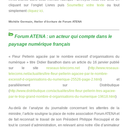
cliquant sur l’onglet Livres puis
Soumettez votre texte
ou tout
simplement
cliquez ici
.
Michèle Germain, Atelier d’écriture de Forum ATENA
Forum ATENA : un acteur qui compte dans le
paysage numérique français
« Fleur Pellerin agacée par le nombre excessif d’organisations du
numérique » titre Didier Barathon dans un article du 16 janvier publié
sur le site
reseaux-telecoms.net
(
http://www.reseaux-
telecoms.net/actualites/lire-fleur-pellerin-agacee-par-le-nombre-
excessif-d-organisations-du-numerique-25526-page-2.html
) et
parallèlement sur Distributique
(
http://www.distributique.com/actualites/lire-fleur-pellerin-tres-agacee-
par-le-trop-grand-nombre-d-organisations-du-numerique-19618.html
)
Au-delà de l’analyse du journaliste concernant les attentes de la
ministre, l’article souligne la place de notre association Forum ATENA et
de fait reconnait le travail de son Président Philippe Recouppé et de
tout le conseil d’administration, en relevant ainsi notre rôle d’animateur