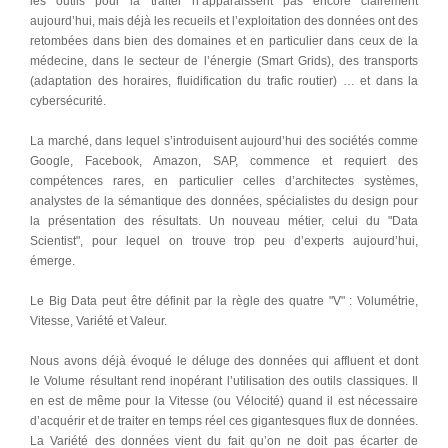
les outils pour la traiter n’apparaissent pas encore clairement
aujourd’hui, mais déjà les recueils et l’exploitation des données ont des
retombées dans bien des domaines et en particulier dans ceux de la
médecine, dans le secteur de l’énergie (Smart Grids), des transports
(adaptation des horaires, fluidification du trafic routier) … et dans la
cybersécurité.
La marché, dans lequel s’introduisent aujourd’hui des sociétés comme
Google, Facebook, Amazon, SAP, commence et requiert des
compétences rares, en particulier celles d’architectes systèmes,
analystes de la sémantique des données, spécialistes du design pour
la présentation des résultats. Un nouveau métier, celui du "Data
Scientist", pour lequel on trouve trop peu d’experts aujourd’hui,
émerge.
Le Big Data peut être définit par la règle des quatre "V" : Volumétrie,
Vitesse, Variété et Valeur.
Nous avons déjà évoqué le déluge des données qui affluent et dont
le Volume résultant rend inopérant l’utilisation des outils classiques. Il
en est de même pour la Vitesse (ou Vélocité) quand il est nécessaire
d’acquérir et de traiter en temps réel ces gigantesques flux de données.
La Variété des données vient du fait qu’on ne doit pas écarter de