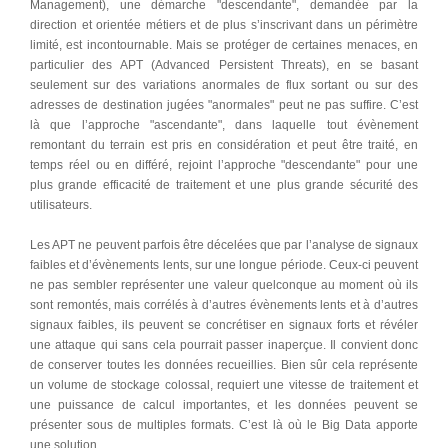
Management), une démarche "descendante", demandée par la
direction et orientée métiers et de plus s’inscrivant dans un périmètre
limité, est incontournable. Mais se protéger de certaines menaces, en
particulier des APT (Advanced Persistent Threats), en se basant
seulement sur des variations anormales de flux sortant ou sur des
adresses de destination jugées "anormales" peut ne pas suffire. C’est
là que l’approche "ascendante", dans laquelle tout évènement
remontant du terrain est pris en considération et peut être traité, en
temps réel ou en différé, rejoint l’approche "descendante" pour une
plus grande efficacité de traitement et une plus grande sécurité des
utilisateurs.
Les APT ne peuvent parfois être décelées que par l’analyse de signaux
faibles et d’évènements lents, sur une longue période. Ceux-ci peuvent
ne pas sembler représenter une valeur quelconque au moment où ils
sont remontés, mais corrélés à d’autres évènements lents et à d’autres
signaux faibles, ils peuvent se concrétiser en signaux forts et révéler
une attaque qui sans cela pourrait passer inaperçue. Il convient donc
de conserver toutes les données recueillies. Bien sûr cela représente
un volume de stockage colossal, requiert une vitesse de traitement et
une puissance de calcul importantes, et les données peuvent se
présenter sous de multiples formats. C’est là où le Big Data apporte
une solution.