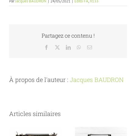
Par
Jacques BAUDRON
|
24/05/2021
|
Edito FA
,
n133
Partagez ce contenu !
Facebook
X
LinkedIn
WhatsApp
Email
À propos de l'auteur :
Jacques BAUDRON
Articles similaires